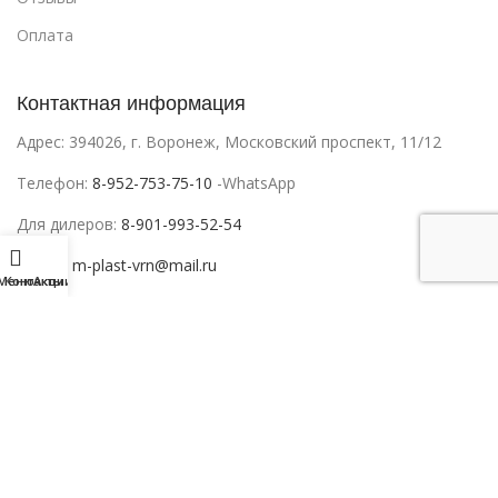
Оплата
Контактная информация
Адрес: 394026, г. Воронеж, Московский проспект, 11/12
Телефон:
8-952-753-75-10
-WhatsApp
Для дилеров:
8-901-993-52-54
Почта:
m-plast-vrn@mail.ru
Меню
Контакты
Акции
M-PLAST
Натяжные потолки
в Воронеже
. Минимальная стоимость
заказа 3 000 руб. Материалы сайта носят справочно-
информационный характер и не являются публичной офертой,
определяемой положениями Статьи 437 Гражданского кодекса РФ .
Все права защищены.